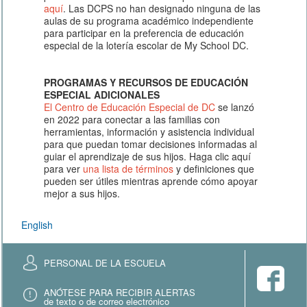
aquí
. Las DCPS no han designado ninguna de las
aulas de su programa académico independiente
para participar en la preferencia de educación
especial de la lotería escolar de My School DC.
PROGRAMAS Y RECURSOS DE EDUCACIÓN
ESPECIAL ADICIONALES
El Centro de Educación Especial de DC
se lanzó
en 2022 para conectar a las familias con
herramientas, información y asistencia individual
para que puedan tomar decisiones informadas al
guiar el aprendizaje de sus hijos. Haga clic aquí
para ver
una lista de términos
y definiciones que
pueden ser útiles mientras aprende cómo apoyar
mejor a sus hijos.
English
PERSONAL DE LA ESCUELA
ANÓTESE PARA RECIBIR ALERTAS
de texto o de correo electrónico