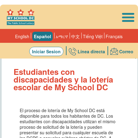
Skip to main content
English
Español
አማርኛ
中文
Tiếng Việt
Français
Iniciar Sesion
Línea directa
Correo
Escuelas
Estudiantes con
discapacidades y la lotería
escolar de My School DC
El proceso de lotería de My School DC está
disponible para todos los habitantes de DC. Los
estudiantes con discapacidades utilizan el mismo
proceso de solicitud de la lotería y pueden
presentar su solicitud para cualquier escuela de
las DCPS o escuelas públicas chárter de DC. A