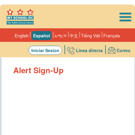
Skip to main content
English
Español
አማርኛ
中文
Tiếng Việt
Français
Iniciar Sesion
Línea directa
Correo
Escuelas
Alert Sign-Up