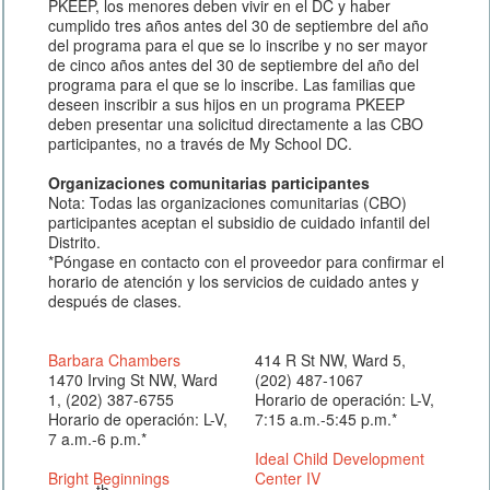
PKEEP, los menores deben vivir en el DC y haber
cumplido tres años antes del 30 de septiembre del año
del programa para el que se lo inscribe y no ser mayor
de cinco años antes del 30 de septiembre del año del
programa para el que se lo inscribe. Las familias que
deseen inscribir a sus hijos en un programa PKEEP
deben presentar una solicitud directamente a las CBO
participantes, no a través de My School DC.
Organizaciones comunitarias participantes
Nota: Todas las organizaciones comunitarias (CBO)
participantes aceptan el subsidio de cuidado infantil del
Distrito.
*Póngase en contacto con el proveedor para confirmar el
horario de atención y los servicios de cuidado antes y
después de clases.
Barbara Chambers
414 R St NW, Ward 5,
1470 Irving St NW, Ward
(202) 487-1067
1, (202) 387-6755
Horario de operación: L-V,
Horario de operación: L-V,
7:15 a.m.-5:45 p.m.*
7 a.m.-6 p.m.*
Ideal Child Development
Bright Beginnings
Center IV
th