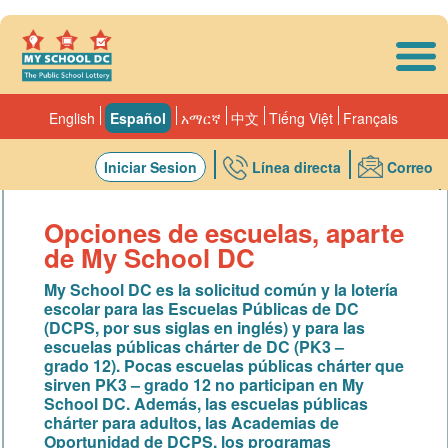
Skip to main content
English
Español
አማርኛ
中文
Tiếng Việt
Français
Iniciar Sesion
Línea directa
Correo
Escuelas
Opciones de escuelas, aparte
de My School DC
My School DC es la solicitud común y la lotería
escolar para las Escuelas Públicas de DC
(DCPS, por sus siglas en inglés) y para las
escuelas públicas chárter de DC (PK3 –
grado 12). Pocas escuelas públicas chárter que
sirven PK3 – grado 12 no participan en My
School DC. Además, las escuelas públicas
chárter para adultos, las Academias de
Oportunidad de DCPS, los programas