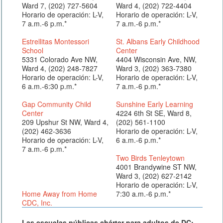
Ward 7, (202) 727-5604
Ward 4, (202) 722-4404
Horario de operación: L-V,
Horario de operación: L-V,
7 a.m.-6 p.m.*
7 a.m.-6 p.m.*
Estrellitas Montessori
St. Albans Early Childhood
School
Center
5331 Colorado Ave NW,
4404 Wisconsin Ave, NW,
Ward 4, (202) 248-7827
Ward 3, (202) 363-7380
Horario de operación: L-V,
Horario de operación: L-V,
6 a.m.-6:30 p.m.*
7 a.m.-6 p.m.*
Gap Community Child
Sunshine Early Learning
Center
4224 6th St SE, Ward 8,
209 Upshur St NW, Ward 4,
(202) 561-1100
(202) 462-3636
Horario de operación: L-V,
Horario de operación: L-V,
6 a.m.-6 p.m.*
7 a.m.-6 p.m.*
Two Birds Tenleytown
4001 Brandywine ST NW,
Ward 3, (202) 627-2142
Horario de operación: L-V,
Home Away from Home
7:30 a.m.-6 p.m.*
CDC, Inc.
Las escuelas públicas chárter para adultos de DC: