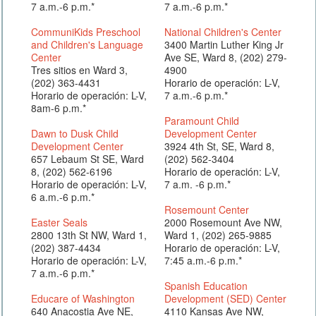
7 a.m.-6 p.m.*
7 a.m.-6 p.m.*
CommuniKids Preschool
National Children's Center
and Children's Language
3400 Martin Luther King Jr
Center
Ave SE, Ward 8, (202) 279-
Tres sitios en Ward 3,
4900
(202) 363-4431
Horario de operación: L-V,
Horario de operación: L-V,
7 a.m.-6 p.m.*
8am-6 p.m.*
Paramount Child
Dawn to Dusk Child
Development Center
Development Center
3924 4th St, SE, Ward 8,
657 Lebaum St SE, Ward
(202) 562-3404
8, (202) 562-6196
Horario de operación: L-V,
Horario de operación: L-V,
7 a.m. -6 p.m.*
6 a.m.-6 p.m.*
Rosemount Center
Easter Seals
2000 Rosemount Ave NW,
2800 13th St NW, Ward 1,
Ward 1, (202) 265-9885
(202) 387-4434
Horario de operación: L-V,
Horario de operación: L-V,
7:45 a.m.-6 p.m.*
7 a.m.-6 p.m.*
Spanish Education
Educare of Washington
Development (SED) Center
640 Anacostia Ave NE,
4110 Kansas Ave NW,