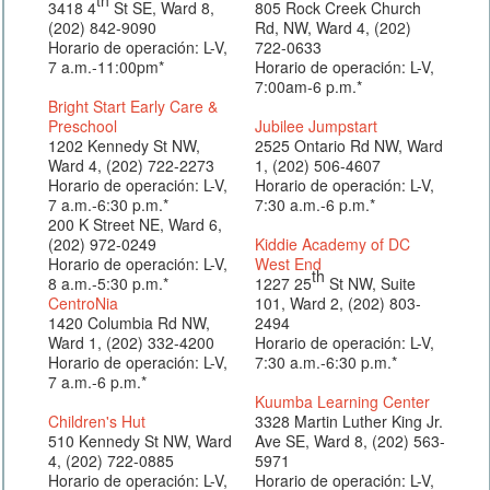
3418 4
St SE, Ward 8,
805 Rock Creek Church
(202) 842-9090
Rd, NW, Ward 4, (202)
Horario de operación: L-V,
722-0633
7 a.m.-11:00pm*
Horario de operación: L-V,
7:00am-6 p.m.*
Bright Start Early Care &
Preschool
Jubilee Jumpstart
1202 Kennedy St NW,
2525 Ontario Rd NW, Ward
Ward 4, (202) 722-2273
1, (202) 506-4607
Horario de operación: L-V,
Horario de operación: L-V,
7 a.m.-6:30 p.m.*
7:30 a.m.-6 p.m.*
200 K Street NE, Ward 6,
(202) 972-0249
Kiddie Academy of DC
Horario de operación: L-V,
West End
th
8 a.m.-5:30 p.m.*
1227 25
St NW, Suite
CentroNia
101, Ward 2, (202) 803-
1420 Columbia Rd NW,
2494
Ward 1, (202) 332-4200
Horario de operación: L-V,
Horario de operación: L-V,
7:30 a.m.-6:30 p.m.*
7 a.m.-6 p.m.*
Kuumba Learning Center
Children's Hut
3328 Martin Luther King Jr.
510 Kennedy St NW, Ward
Ave SE, Ward 8, (202) 563-
4, (202) 722-0885
5971
Horario de operación: L-V,
Horario de operación: L-V,