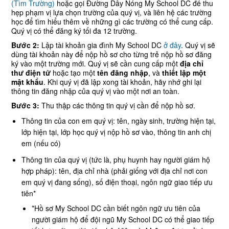
(Tìm Trường)
hoặc gọi Đường Dây Nóng My School DC để thu
hẹp phạm vị lựa chọn trường của quý vị, và liên hệ các trường
học để tìm hiểu thêm về những gì các trường có thể cung cấp.
Quý vị có thể đăng ký tối đa 12 trường.
Bước 2:
Lập tài khoản gia đình My School DC
ở đây
. Quý vị sẽ
dùng tài khoản này để nộp hồ sơ cho từng trẻ nộp hồ sơ đăng
ký vào một trường mới. Quý vị sẽ cần cung cấp một
địa chỉ
thư điện tử
hoặc tạo một
tên đăng nhập
, và
thiết lập một
mật khẩu
. Khi quý vị đã lập xong tài khoản, hãy nhớ ghi lại
thông tin đăng nhập của quý vị vào một nơi an toàn.
Bước 3:
Thu thập các thông tin quý vị cần để nộp hồ sơ.
Thông tin của con em quý vị: tên, ngày sinh, trường hiện tại,
lớp hiện tại, lớp học quý vị nộp hồ sơ vào, thông tin anh chị
em (nếu có)
Thông tin của quý vị (tức là, phụ huynh hay người giám hộ
hợp pháp): tên, địa chỉ nhà (phải giống với địa chỉ nơi con
em quý vị đang sống), số điện thoại, ngôn ngữ giao tiếp ưu
tiên*
*Hồ sơ My School DC cần biết ngôn ngữ ưu tiên của
người giám hộ để đội ngũ My School DC có thể giao tiếp