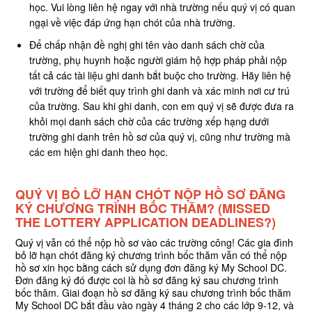
học. Vui lòng liên hệ ngay với nhà trường nếu quý vị có quan
ngại về việc đáp ứng hạn chót của nhà trường.
Để chấp nhận đề nghị ghi tên vào danh sách chờ của
trường, phụ huynh hoặc người giám hộ hợp pháp phải nộp
tất cả các tài liệu ghi danh bắt buộc cho trường. Hãy liên hệ
với trường để biết quy trình ghi danh và xác minh nơi cư trú
của trường. Sau khi ghi danh, con em quý vị sẽ được đưa ra
khỏi mọi danh sách chờ của các trường xếp hạng dưới
trường ghi danh trên hồ sơ của quý vị, cũng như trường mà
các em hiện ghi danh theo học.
QUÝ VỊ BỎ LỠ HẠN CHÓT NỘP HỒ SƠ ĐĂNG
KÝ CHƯƠNG TRÌNH BỐC THĂM? (MISSED
THE LOTTERY APPLICATION DEADLINES?)
Quý vị vẫn có thể nộp hồ sơ vào các trường công! Các gia đình
bỏ lỡ hạn chót đăng ký chương trình bốc thăm vẫn có thể nộp
hồ sơ xin học bằng cách sử dụng đơn đăng ký My School DC.
Đơn đăng ký đó được coi là hồ sơ đăng ký sau chương trình
bốc thăm. Giai đoạn hồ sơ đăng ký sau chương trình bốc thăm
My School DC bắt đầu vào ngày 4 tháng 2 cho các lớp 9-12, và