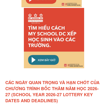
CÁC NGÀY QUAN TRỌNG VÀ HẠN CHÓT CỦA
CHƯƠNG TRÌNH BỐC THĂM NĂM HỌC 2026-
27
(
SCHOOL YEAR 2026-27 LOTTERY KEY
DATES AND DEADLINES)