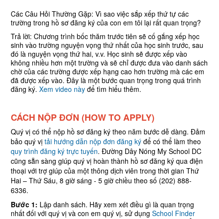
Các Câu Hỏi Thường Gặp: Vì sao việc sắp xếp thứ tự các
trường trong hồ sơ đăng ký của con em tôi lại rất quan trọng?
Trả lời: Chương trình bốc thăm trước tiên sẽ cố gắng xếp học
sinh vào trường nguyện vọng thứ nhất của học sinh trước, sau
đó là nguyện vọng thứ hai, v.v. Học sinh sẽ được xếp vào
không nhiều hơn một trường và sẽ chỉ được đưa vào danh sách
chờ của các trường được xếp hạng cao hơn trường mà các em
đã được xếp vào. Đây là một bước quan trọng trong quá trình
đăng ký.
Xem video này
để tìm hiểu thêm.
CÁCH NỘP ĐƠN
(HOW TO APPLY)
Quý vị có thể nộp hồ sơ đăng ký theo năm bước dễ dàng. Đảm
bảo quý vị
tải hướng dẫn nộp đơn đăng ký
để có thể làm theo
quy trình đăng ký trực tuyến
. Đường Dây Nóng My School DC
cũng sẵn sàng giúp quý vị hoàn thành hồ sơ đăng ký qua điện
thoại với trợ giúp của một thông dịch viên trong thời gian Thứ
Hai – Thứ Sáu, 8 giờ sáng - 5 giờ chiều theo số (202) 888-
6336.
Bước 1:
Lập danh sách. Hãy xem xét điều gì là quan trọng
nhất đối với quý vị và con em quý vị, sử dụng
School Finder