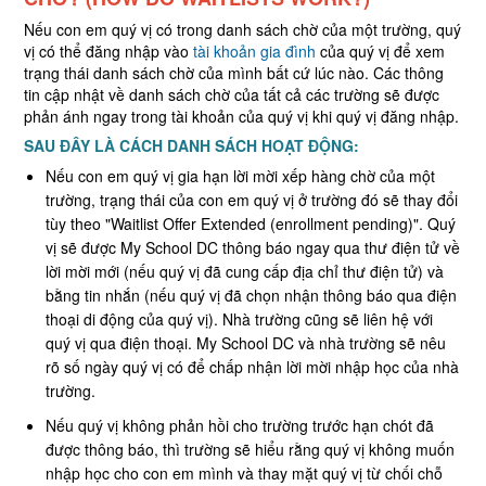
Nếu con em quý vị có trong danh sách chờ của một trường, quý
vị có thể đăng nhập vào
tài khoản gia đình
của quý vị để xem
trạng thái danh sách chờ của mình bất cứ lúc nào. Các thông
tin cập nhật về danh sách chờ của tất cả các trường sẽ được
phản ánh ngay trong tài khoản của quý vị khi quý vị đăng nhập.
SAU ĐÂY LÀ CÁCH DANH SÁCH HOẠT ĐỘNG
:
Nếu con em quý vị gia hạn lời mời xếp hàng chờ của một
trường, trạng thái của con em quý vị ở trường đó sẽ thay đổi
tùy theo "Waitlist Offer Extended (enrollment pending)". Quý
vị sẽ được My School DC thông báo ngay qua thư điện tử về
lời mời mới (nếu quý vị đã cung cấp địa chỉ thư điện tử) và
bằng tin nhắn (nếu quý vị đã chọn nhận thông báo qua điện
thoại di động của quý vị). Nhà trường cũng sẽ liên hệ với
quý vị qua điện thoại. My School DC và nhà trường sẽ nêu
rõ số ngày quý vị có để chấp nhận lời mời nhập học của nhà
trường.
Nếu quý vị không phản hồi cho trường trước hạn chót đã
được thông báo, thì trường sẽ hiểu rằng quý vị không muốn
nhập học cho con em mình và thay mặt quý vị từ chối chỗ