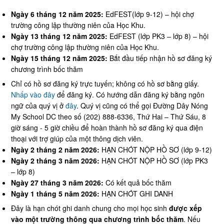
Ngày 6 tháng 12 năm 2025:
EdFEST(lớp 9-12) – hội chợ
trường công lập thường niên của Học Khu.
Ngày 13 tháng 12 năm 2025:
EdFEST (lớp PK3 – lớp 8) – hội
chợ trường công lập thường niên của Học Khu.
Ngày 15 tháng 12 năm 2025:
Bắt đầu tiếp nhận hồ sơ đăng ký
chương trình bốc thăm
Chỉ có hồ sơ đăng ký trực tuyến; không có hồ sơ bằng giấy.
Nhấp vào đây
để đăng ký. Có hướng dẫn đăng ký bằng ngôn
ngữ của quý vị ở
đây
. Quý vị cũng có thể gọi Đường Dây Nóng
My School DC theo số (202) 888-6336, Thứ Hai – Thứ Sáu, 8
giờ sáng - 5 giờ chiều để hoàn thành hồ sơ đăng ký qua điện
thoại với trợ giúp của một thông dịch viên.
Ngày 2 tháng 2 năm 2026:
HẠN CHÓT NỘP HỒ SƠ (lớp 9-12)
Ngày 2 tháng 3 năm 2026:
HẠN CHÓT NỘP HỒ SƠ (lớp PK3
– lớp 8)
Ngày 27 tháng 3 năm 2026:
Có kết quả bốc thăm
Ngày 1 tháng 5 năm 2026:
HẠN CHÓT GHI DANH
Đây là hạn chót ghi danh chung cho mọi học sinh
được xếp
vào một trường thông qua chương trình bốc thăm
. Nếu