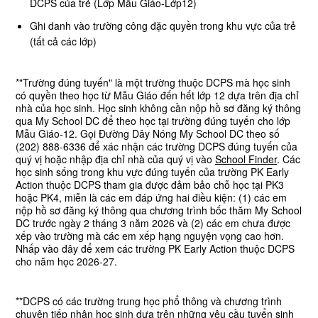
DCPS của trẻ (Lớp Mẫu Giáo-Lớp12)
Ghi danh vào trường công đặc quyền trong khu vực của trẻ
(tất cả các lớp)
*"Trường đúng tuyến" là một trường thuộc DCPS mà học sinh
có quyền theo học từ Mẫu Giáo đến hết lớp 12 dựa trên địa chỉ
nhà của học sinh. Học sinh không cần nộp hồ sơ đăng ký thông
qua My School DC để theo học tại trường đúng tuyến cho lớp
Mẫu Giáo-12. Gọi Đường Dây Nóng My School DC theo số
(202) 888-6336 để xác nhận các trường DCPS đúng tuyến của
quý vị hoặc nhập địa chỉ nhà của quý vị vào
School Finder
. Các
học sinh sống trong khu vực đúng tuyến của trường PK Early
Action thuộc DCPS tham gia được đảm bảo chỗ học tại PK3
hoặc PK4, miễn là các em đáp ứng hai điều kiện: (1) các em
nộp hồ sơ đăng ký thông qua chương trình bốc thăm My School
DC trước ngày 2 tháng 3 năm 2026 và (2) các em chưa được
xếp vào trường mà các em xếp hạng nguyện vọng cao hơn.
Nhấp vào đây để xem các trường PK Early Action thuộc DCPS
cho năm học 2026-27.
**DCPS có các trường trung học phổ thông và chương trình
chuyên tiếp nhận học sinh dựa trên những yêu cầu tuyển sinh