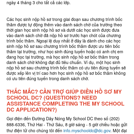
ngày 4 tháng 3 cho tất cả các lớp.
Các học sinh nộp hồ sơ trong giai đoạn sau chương trình bốc
thăm được tự động thêm vào danh sách chờ của trường theo
thời gian học sinh nộp hồ sơ và dưới các học sinh được đưa
vào danh sách chờ đã nộp hồ sơ trước hạn chót của chương
trình bốc thăm. Ngoại lệ duy nhất ở đây là dành cho các học
sinh nộp hồ sơ sau chương trình bốc thăm được ưu tiên bốc
thăm tại trường, như học sinh đúng tuyến hoặc có anh chị em
đang học tại trường, mà học sinh nộp hồ sơ bốc thăm trong
danh sách chờ không đạt đủ tiêu chuẩn. Ví dụ, một học sinh
nộp hồ sơ sau chương trình bốc thăm có ưu tiên đúng tuyến sẽ
được xếp lên vị trí cao hơn học sinh nộp hồ sơ bốc thăm không
có ưu tiên đúng tuyến trong danh sách chờ.
THẮC MẮC? CẦN TRỢ GIÚP ĐIỀN HỒ SƠ MY
SCHOOL DC? (QUESTIONS? NEED
ASSISTANCE COMPLETING THE MY SCHOOL
DC APPLICATION?)
Gọi điện đến Đường Dây Nóng My School DC theo số (202)
888-6336, Thứ Hai - Thứ Sáu, 8 giờ sáng - 5 giờ chiều hoặc gửi
thư điện tử cho chúng tôi đến
info.myschooldc@dc.gov
. Một đại