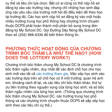
cụ thể và tiêu chí lựa chọn. Bất cứ ai cũng có thể nộp hồ sơ
đăng ký vào các trường này, nhưng chỉ những học sinh đáp
ứng các yêu cầu của trường mới hội đủ điều kiện để theo học
tại trường đó. Các học sinh nộp hồ sơ đăng ký vào một hoặc
nhiều trường trung học phổ thông hay chương trình chuyên
thuộc DCPS phải hoàn thành một phần bổ sung trong đơn
đăng ký My School DC. Gọi Đường Dây Nóng My School DC
theo số (202) 888-6336 để biết thêm thông tin.
PHƯƠNG THỨC HOẠT ĐỘNG CỦA CHƯƠNG
TRÌNH BỐC THĂM LÀ NHƯ THẾ NÀO? (HOW
DOES THE LOTTERY WORK?)
Chương trình bốc thăm chung My School DC là chương trình
bốc thăm ngẫu nhiên, duy nhất để xác định chỗ học cho học
sinh mới vào tất cả
các trường tham gia
. Việc xếp học sinh vào
các trường dựa trên số chỗ học có ở mỗi trường; quan hệ anh
em, khoảng cách đi lại, và các tiêu chí bốc thăm khác; thứ tự
ưu tiên trường theo nguyện vọng của từng học sinh; và số bốc
thăm ngẫu nhiên của từng học sinh. (Thông qua chương trình
bốc thăm chung My School DC, các trường trung học phổ
thông và các chương trình chuyên thuộc DCPS sẽ sắp xếp học
sinh theo các tiêu chí cụ thể.)