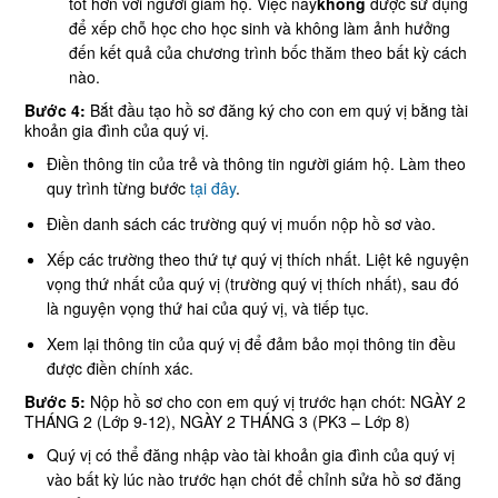
tốt hơn với người giám hộ. Việc này
không
được sử dụng
để xếp chỗ học cho học sinh và không làm ảnh hưởng
đến kết quả của chương trình bốc thăm theo bất kỳ cách
nào.
Bước 4:
Bắt đầu tạo hồ sơ đăng ký cho con em quý vị bằng tài
khoản gia đình của quý vị.
Điền thông tin của trẻ và thông tin người giám hộ. Làm theo
quy trình từng bước
tại đây
.
Điền danh sách các trường quý vị muốn nộp hồ sơ vào.
Xếp các trường theo thứ tự quý vị thích nhất. Liệt kê nguyện
vọng thứ nhất của quý vị (trường quý vị thích nhất), sau đó
là nguyện vọng thứ hai của quý vị, và tiếp tục.
Xem lại thông tin của quý vị để đảm bảo mọi thông tin đều
được điền chính xác.
Bước 5:
Nộp hồ sơ cho con em quý vị trước hạn chót: NGÀY 2
THÁNG 2 (Lớp 9-12), NGÀY 2 THÁNG 3 (PK3 – Lớp 8)
Quý vị có thể đăng nhập vào tài khoản gia đình của quý vị
vào bất kỳ lúc nào trước hạn chót để chỉnh sửa hồ sơ đăng