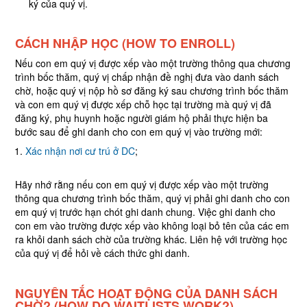
ký của quý vị.
CÁCH NHẬP HỌC (HOW TO ENROLL)
Nếu con em quý vị được xếp vào một trường thông qua chương
trình bốc thăm, quý vị chấp nhận đề nghị đưa vào danh sách
chờ, hoặc quý vị nộp hồ sơ đăng ký sau chương trình bốc thăm
và con em quý vị được xếp chỗ học tại trường mà quý vị đã
đăng ký, phụ huynh hoặc người giám hộ phải thực hiện ba
bước sau để ghi danh cho con em quý vị vào trường mới:
Xác nhận nơi cư trú ở DC
;
Hãy nhớ rằng nếu con em quý vị được xếp vào một trường
thông qua chương trình bốc thăm, quý vị phải ghi danh cho con
em quý vị trước hạn chót ghi danh chung. Việc ghi danh cho
con em vào trường được xếp vào không loại bỏ tên của các em
ra khỏi danh sách chờ của trường khác. Liên hệ với trường học
của quý vị để hỏi về cách thức ghi danh.
NGUYÊN TẮC HOẠT ĐỘNG CỦA DANH SÁCH
CHỜ?
(HOW DO WAITLISTS WORK?)