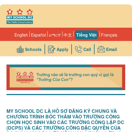
Skip to main content
English
Español
አማርኛ
中文
Tiếng Việt
Français
Schools
Apply
Call
Email
MY SCHOOL DC LÀ HỒ SƠ ĐĂNG KÝ CHUNG VÀ
CHƯƠNG TRÌNH BỐC THĂM VÀO TRƯỜNG CÔNG
CHỌN HỌC SINH VÀO CÁC TRƯỜNG CÔNG LẬP DC
(DCPS) VÀ CÁC TRƯỜNG CÔNG ĐẶC QUYỀN CỦA