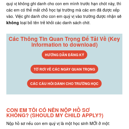
quý vị không ghi danh cho con em mình trước hạn chót này, thì
các em có thể mất chỗ học tại trường mà các em đã được xếp
vào. Việc ghi danh cho con em quý vị vào trường được nhận sẽ
không
loại bỏ tên trẻ khỏi các danh sách chờ.
Các Thông Tin Quan Trọng Để Tải Về (Key
information to download)
HƯỚNG DẪN ĐĂNG KÝ
TỜ RƠI VỀ CÁC NGÀY QUAN TRỌNG
CÁC CÂU HỎI DÀNH CHO TRƯỜNG HỌC
CON EM TÔI CÓ NÊN NỘP HỒ SƠ
KHÔNG?
(SHOULD MY CHILD APPLY?)
Nộp hồ sơ nếu con em quý vị là một học sinh MỚI ở một: